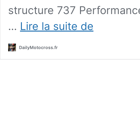
structure 737 Performance
Coaching
…
Lire la suite de
x
Valentin
Teillet
DailyMotocross.fr
#2
–
L’importance
de
la
technique