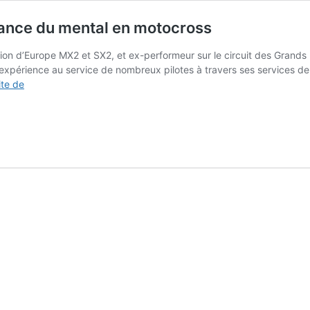
rtance du mental en motocross
 d’Europe MX2 et SX2, et ex-performeur sur le circuit des Grands Pri
 expérience au service de nombreux pilotes à travers ses services d
Coaching
ite de
x
Valentin
Teillet
#4
–
l’importance
du
mental
en
motocross