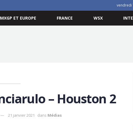
vendredi 
MXGP ET EUROPE
FRANCE
WSX
INT
ciarulo – Houston 2
21 janvier 2021
dans
Médias