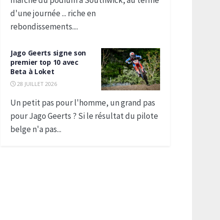
marche du podium à Southwick, au terme
d'une journée ... riche en
rebondissements....
Jago Geerts signe son
premier top 10 avec
Beta à Loket
28 JUILLET 2026
Un petit pas pour l'homme, un grand pas
pour Jago Geerts ? Si le résultat du pilote
belge n'a pas...