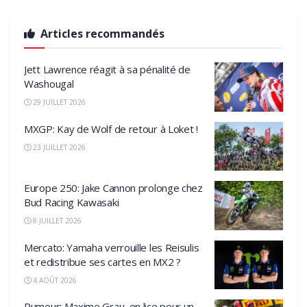
Articles recommandés
Jett Lawrence réagit à sa pénalité de
Washougal
29 JUILLET 2026
MXGP: Kay de Wolf de retour à Loket !
23 JUILLET 2026
Europe 250: Jake Cannon prolonge chez
Bud Racing Kawasaki
8 JUILLET 2026
Mercato: Yamaha verrouille les Reisulis
et redistribue ses cartes en MX2 ?
4 AOÛT 2026
Rumeur: Maxime Grau, en lice pour un