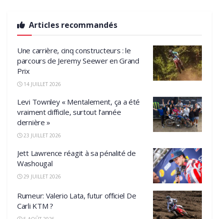
Articles recommandés
Une carrière, cinq constructeurs : le
parcours de Jeremy Seewer en Grand
Prix
14 JUILLET 2026
Levi Townley « Mentalement, ça a été
vraiment difficile, surtout l’année
dernière »
23 JUILLET 2026
Jett Lawrence réagit à sa pénalité de
Washougal
29 JUILLET 2026
Rumeur: Valerio Lata, futur officiel De
Carli KTM ?
5 AOÛT 2026