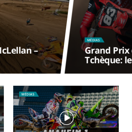
MÉDIAS
cLellan –
Grand Prix
Tchèque: l
MÉDIAS