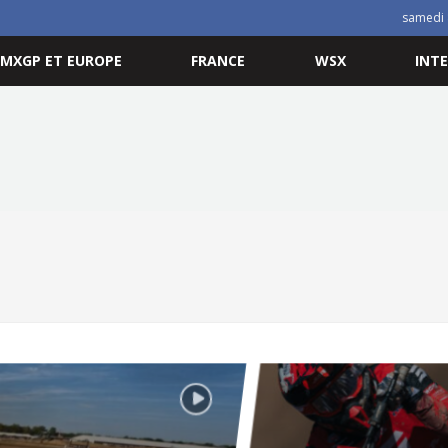
samedi 
MXGP ET EUROPE
FRANCE
WSX
INT