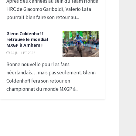
Après deux années au sein du team Honda
HRC de Giacomo Gariboldi, Valerio Lata
pourrait bien faire son retour au...
Glenn Coldenhoff
retrouve le mondial
MXGP à Arnhem !
24 JUILLET 2026
Bonne nouvelle pour les fans
néerlandais… mais pas seulement. Glenn
Coldenhoff fera son retour en
championnat du monde MXGP à...