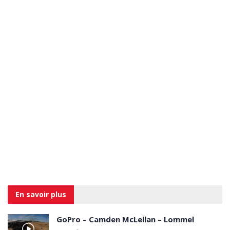
En savoir
plus
GoPro – Camden McLellan – Lommel