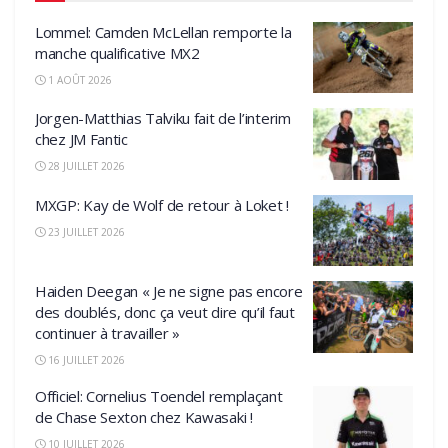
Lommel: Camden McLellan remporte la
manche qualificative MX2
1 AOÛT 2026
Jorgen-Matthias Talviku fait de l’interim
chez JM Fantic
28 JUILLET 2026
MXGP: Kay de Wolf de retour à Loket !
23 JUILLET 2026
Haiden Deegan « Je ne signe pas encore
des doublés, donc ça veut dire qu’il faut
continuer à travailler »
16 JUILLET 2026
Officiel: Cornelius Toendel remplaçant
de Chase Sexton chez Kawasaki !
10 JUILLET 2026