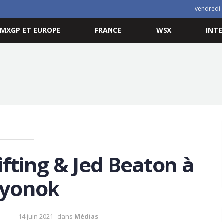
vendredi 
MXGP ET EUROPE
FRANCE
WSX
INT
ifting & Jed Beaton à
lyonok
d
14 juin 2021
dans
Médias