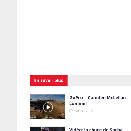
En savoir
plus
GoPro – Camden McLellan –
Lommel
5 AOÛT 2026
Vidéo: la chute de Sacha