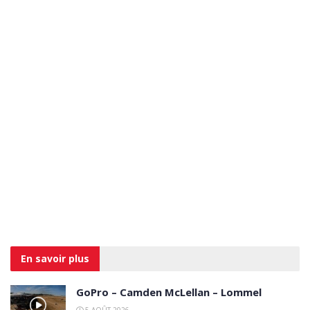
En savoir
plus
GoPro – Camden McLellan – Lommel