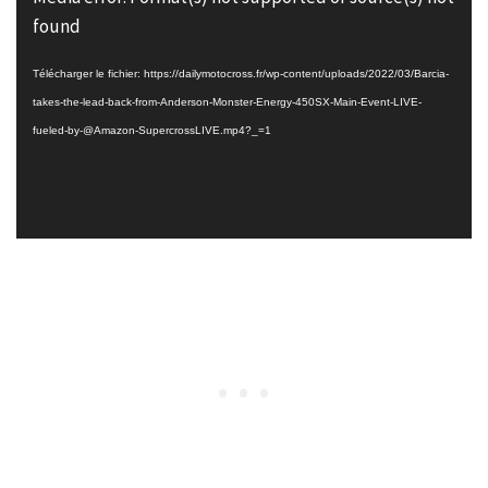
vidéo
found
Télécharger le fichier: https://dailymotocross.fr/wp-content/uploads/2022/03/Barcia-
takes-the-lead-back-from-Anderson-Monster-Energy-450SX-Main-Event-LIVE-
fueled-by-@Amazon-SupercrossLIVE.mp4?_=1