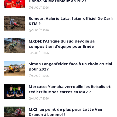
Honda SR Motoblouz en 2027
5 AOÛT 2026
Rumeur: Valerio Lata, futur officiel De Carli
KTM ?
5 AOÛT 2026
MXDN: l’Afrique du sud dévoile sa
composition d’équipe pour Ernée
5 AOÛT 2026
Simon Langenfelder face à un choix crucial
pour 2027
5 AOÛT 2026
Mercato: Yamaha verrouille les Reisulis et
redistribue ses cartes en MX2 ?
4 AOÛT 2026
MX2: un point de plus pour Lotte Van
Drunen à Lommel !