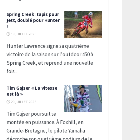
Spring Creek: tapis pour
Jett, doublé pour Hunter
!
19 JUILLET 2026
Hunter Lawrence signe sa quatrième
victoire de la saison sur l'outdoor 450 à
Spring Creek, et reprend une nouvelle
fois...
Tim Gajser « La vitesse
est là »
20 JUILLET 2026
Tim Gajser poursuit sa
montée en puissance. À Foxhill, en
Grande-Bretagne, le pilote Yamaha
décroche son quatrième podium de la...