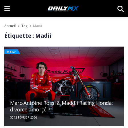
Accueil
Tag
Madii
Étiquette :
Madii
MXGP
Marc-Antoine Rossi & Maddii Racing Honda:
divorce amorçé ?
12 FÉVRIER 2026