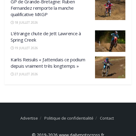
GP de Grande-Bretagne: Ruben
Fernandez remporte la manche
qualificative MXGP
18 JUILLET 2026
L’étrange chute de Jett Lawrence à
Spring Creek
19 JUILLET 2026
Karlis Reisulis « J’attendais ce podium
depuis vraiment très longtemps »
27 JUILLET 2026
Advertise
Politique de confidentialité
Contact
© 2019-2026 www.dailymotocross.fr