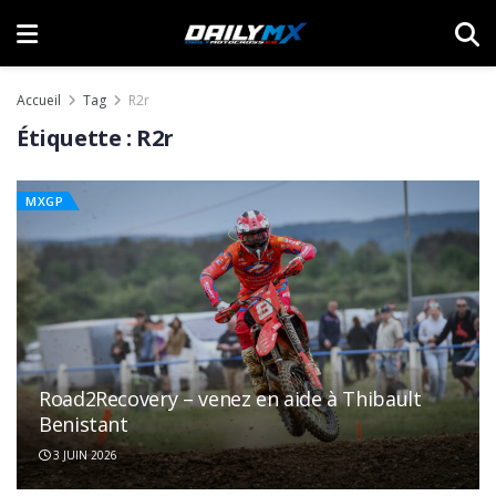
Accueil
Tag
R2r
Étiquette :
R2r
MXGP
Road2Recovery – venez en aide à Thibault
Benistant
3 JUIN 2026