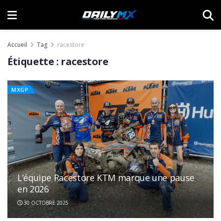
Accueil
Tag
racestore
Étiquette :
racestore
MXGP
L’équipe Racestore KTM marque une pause
en 2026
30 OCTOBRE 2025