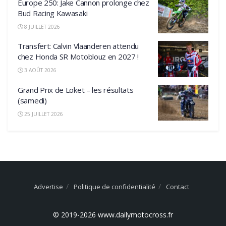
Europe 250: Jake Cannon prolonge chez
Bud Racing Kawasaki
8 JUILLET 2026
Transfert: Calvin Vlaanderen attendu
chez Honda SR Motoblouz en 2027 !
3 AOÛT 2026
Grand Prix de Loket – les résultats
(samedi)
25 JUILLET 2026
Advertise
Politique de confidentialité
Contact
© 2019-2026 www.dailymotocross.fr