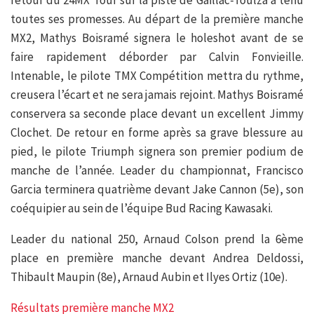
retour du 24MX Tour sur la piste de Gaillac-Toulza a tenu
toutes ses promesses. Au départ de la première manche
MX2, Mathys Boisramé signera le holeshot avant de se
faire rapidement déborder par Calvin Fonvieille.
Intenable, le pilote TMX Compétition mettra du rythme,
creusera l’écart et ne sera jamais rejoint. Mathys Boisramé
conservera sa seconde place devant un excellent Jimmy
Clochet. De retour en forme après sa grave blessure au
pied, le pilote Triumph signera son premier podium de
manche de l’année. Leader du championnat, Francisco
Garcia terminera quatrième devant Jake Cannon (5e), son
coéquipier au sein de l’équipe Bud Racing Kawasaki.
Leader du national 250, Arnaud Colson prend la 6ème
place en première manche devant Andrea Deldossi,
Thibault Maupin (8e), Arnaud Aubin et Ilyes Ortiz (10e).
Résultats première manche MX2