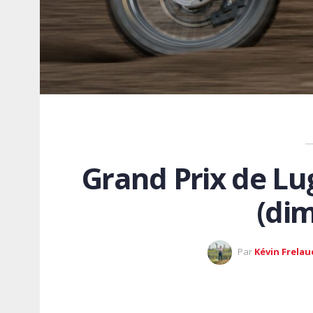
Grand Prix de Lug
(di
Par
Kévin Frelau