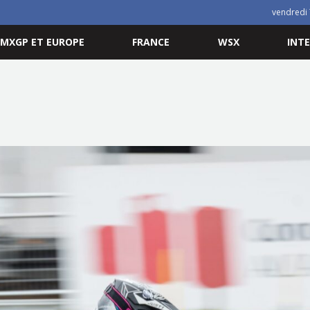
vendredi 
MXGP ET EUROPE
FRANCE
WSX
INT