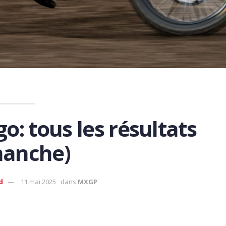
o: tous les résultats
manche)
d
11 mai 2025
dans
MXGP