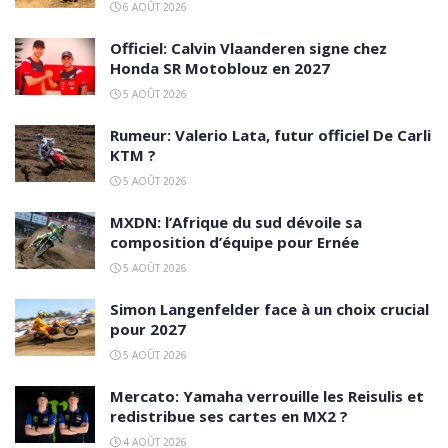
6 AOÛT 2026
Officiel: Calvin Vlaanderen signe chez
Honda SR Motoblouz en 2027
5 AOÛT 2026
Rumeur: Valerio Lata, futur officiel De Carli
KTM ?
5 AOÛT 2026
MXDN: l’Afrique du sud dévoile sa
composition d’équipe pour Ernée
5 AOÛT 2026
Simon Langenfelder face à un choix crucial
pour 2027
5 AOÛT 2026
Mercato: Yamaha verrouille les Reisulis et
redistribue ses cartes en MX2 ?
4 AOÛT 2026