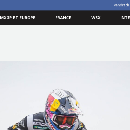
vendredi 
MXGP ET EUROPE
FRANCE
WSX
INT