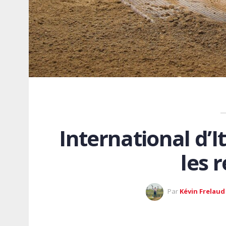
International d’I
les 
Par
Kévin Frelaud