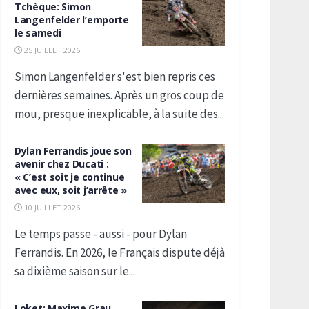
Tchèque: Simon
Langenfelder l’emporte
le samedi
25 JUILLET 2026
Simon Langenfelder s'est bien repris ces
dernières semaines. Après un gros coup de
mou, presque inexplicable, à la suite des...
Dylan Ferrandis joue son
avenir chez Ducati :
« C’est soit je continue
avec eux, soit j’arrête »
10 JUILLET 2026
Le temps passe - aussi - pour Dylan
Ferrandis. En 2026, le Français dispute déjà
sa dixième saison sur le...
Loket: Maxime Grau