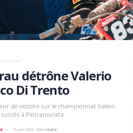
rau détrône Valerio
co Di Trento
 de victoire sur le championnat Italien
 succès à Pietramurata
ud
15 juin 2026
dans
Italie