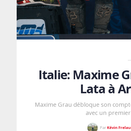
Italie: Maxime G
Lata à Ar
Maxime Grau débloque son compteur
avec un premier
Par
Kévin Frela