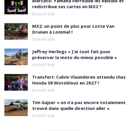
Mercato: Yamaha verrouille les Reisulis et
redistribue ses cartes en MX2 ?
4 AOÛT 2026
MX2: un point de plus pour Lotte Van
Drunen à Lommel !
4 AOÛT 2026
Jeffrey Herlings « J’ai tout fait pour
préserver la moto du mieux possible »
4 AOÛT 2026
Transfert: Calvin Vlaanderen attendu chez
Honda SR Motoblouz en 2027 !
3 AOÛT 2026
Tim Gajser « on n’a pas encore totalement
trouvé dans quelle direction aller »
3 AOÛT 2026