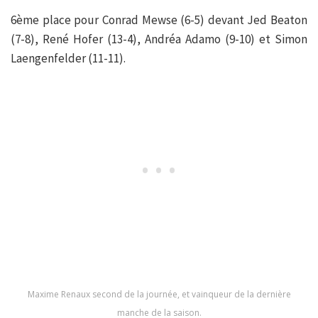
6ème place pour Conrad Mewse (6-5) devant Jed Beaton
(7-8), René Hofer (13-4), Andréa Adamo (9-10) et Simon
Laengenfelder (11-11).
Maxime Renaux second de la journée, et vainqueur de la dernière
manche de la saison.