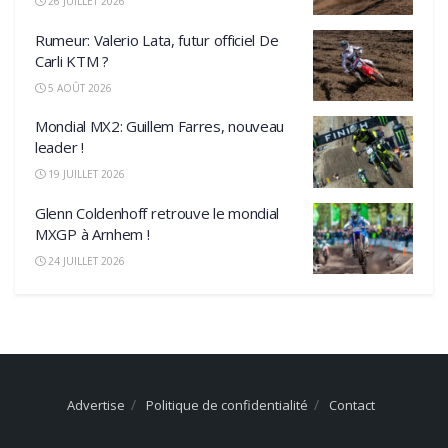
26 JUILLET 2026
Rumeur: Valerio Lata, futur officiel De
Carli KTM ?
5 AOÛT 2026
Mondial MX2: Guillem Farres, nouveau
leader !
19 JUILLET 2026
Glenn Coldenhoff retrouve le mondial
MXGP à Arnhem !
24 JUILLET 2026
Advertise
Politique de confidentialité
Contact