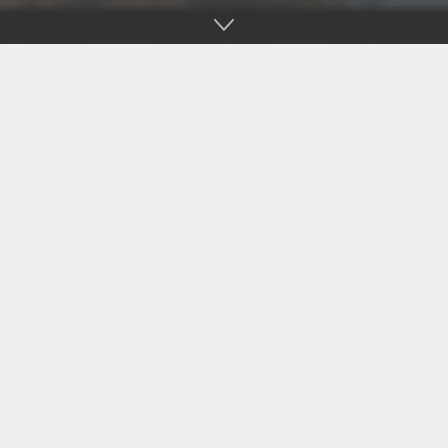
Accueil
France
À l’occasion de la 59ᵉ édition de l’International du même
nom, le Motoclub Sommièrois et DailyMotocross te font
gagner quatre places, soit deux lots de deux places, pour
vibrer avec nous lors de l’événement.