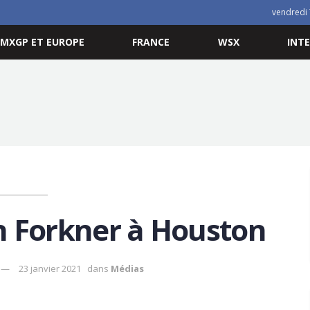
vendredi 
MXGP ET EUROPE
FRANCE
WSX
INT
n Forkner à Houston
23 janvier 2021
dans
Médias