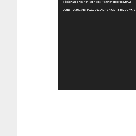
Télécharger le fichier: https://dailymotocross.fr/wp-
content/uploads/2021/01/141497536_33829679