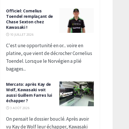
Officiel: Cornelius
Toendel remplaçant de
Chase Sexton chez
Kawasaki !
10 JUILLET 2026
C'est une opportunité en or... voire en
platine, que vient de décrocher Cornelius
Toendel. Lorsque le Norvégien a plié
bagages...
Mercato: après Kay de
Wolf, Kawasaki voit
aussi Guillem Farres lui
échapper ?
3 AOÛT 2026
On pensait le dossier bouclé. Après avoir
vu Kay de Wolf leur échapper, Kawasaki