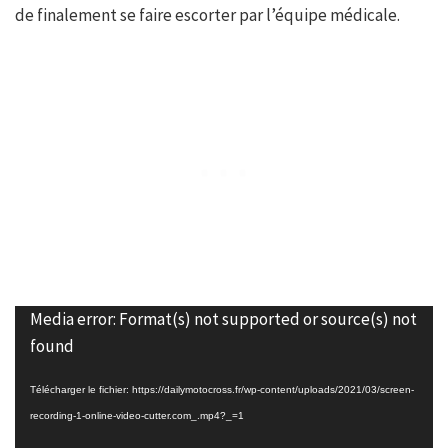
de finalement se faire escorter par l’équipe médicale.
Lecteur
Media error: Format(s) not supported or source(s) not
vidéo
found
Télécharger le fichier: https://dailymotocross.fr/wp-content/uploads/2021/03/screen-
recording-1-online-video-cutter.com_.mp4?_=1