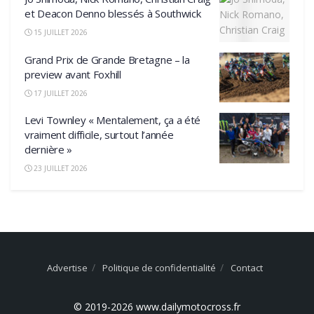
et Deacon Denno blessés à Southwick
15 JUILLET 2026
Grand Prix de Grande Bretagne – la
preview avant Foxhill
17 JUILLET 2026
Levi Townley « Mentalement, ça a été
vraiment difficile, surtout l’année
dernière »
23 JUILLET 2026
Advertise
Politique de confidentialité
Contact
© 2019-2026 www.dailymotocross.fr