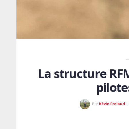
La structure RF
pilot
Par
Kévin Frelaud