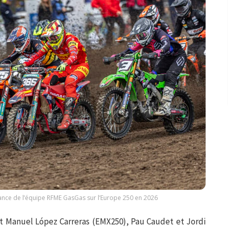
lance de l’équipe RFME GasGas sur l’Europe 250 en 2026
t Manuel López Carreras (EMX250), Pau Caudet et Jordi