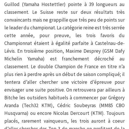
Guillod (Yamaha Hostettler) pointe à 39 longueurs au
classement. Le Suisse reste sur deux résultats très
convaincants mais ne grappille que très peu de points sur
le leader du championat. La catégorie reine est très serrée
cette année, pour preuve, les trois favoris du
Championnat étaient à égalité parfaite à Castelnau-de-
Lévis. En troisième position, Maxime Desprey (GSM Dafy
Michelin Yamaha) est franchement décroché au
classement. Le double Champion de France en titre n’a
plus rien à perdre après un début de saison compliqué; il
tentera d’aller chercher une victoire d’épreuve pour
envisager une suite positive. On retrouvera par ailleurs à
Bitche les outsiders habituels à commencer par Grégory
Aranda (Tech32 KTM), Cédric Soubeyras (MM85 CBO
Husqvarna) ou encore Nicolas Dercourt (KTM). Toujours
placés, rarement vainqueurs, les trois auront à coeur
d’aller chercher des Top 3 de manche en profitant de la