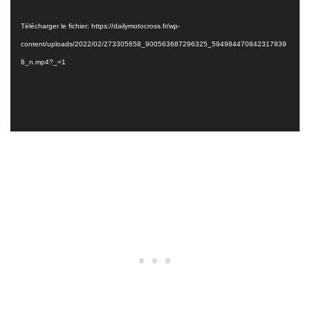
Télécharger le fichier: https://dailymotocross.fr/wp-
content/uploads/2022/02/273305658_900563687296325_594984470842317839
8_n.mp4?_=1