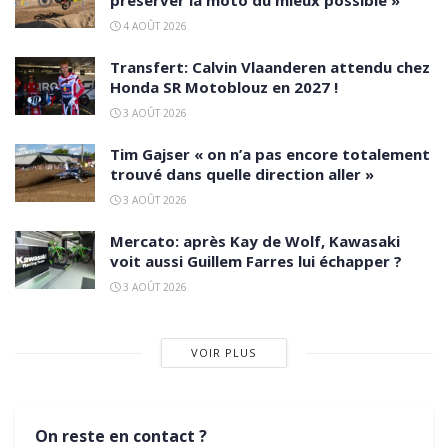
préserver la moto du mieux possible »
4 AOÛT 2026
Transfert: Calvin Vlaanderen attendu chez
Honda SR Motoblouz en 2027 !
3 AOÛT 2026
Tim Gajser « on n’a pas encore totalement
trouvé dans quelle direction aller »
3 AOÛT 2026
Mercato: après Kay de Wolf, Kawasaki
voit aussi Guillem Farres lui échapper ?
3 AOÛT 2026
VOIR PLUS
On reste en contact ?