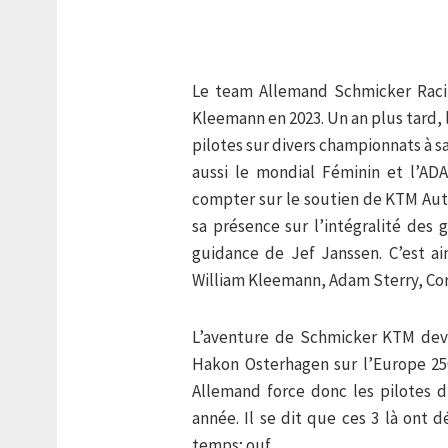
Le team Allemand Schmicker Racin
Kleemann en 2023. Un an plus tard, l
pilotes sur divers championnats à s
aussi le mondial Féminin et l’A
compter sur le soutien de KTM Autri
sa présence sur l’intégralité des g
guidance de Jef Janssen. C’est a
William Kleemann, Adam Sterry, Cor
L’aventure de Schmicker KTM deva
Hakon Osterhagen sur l’Europe 250
Allemand force donc les pilotes 
année. Il se dit que ces 3 là ont 
temps; ouf.