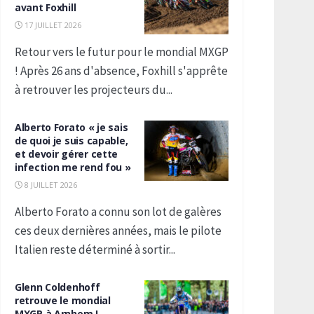
avant Foxhill
17 JUILLET 2026
Retour vers le futur pour le mondial MXGP
! Après 26 ans d'absence, Foxhill s'apprête
à retrouver les projecteurs du...
Alberto Forato « je sais
de quoi je suis capable,
et devoir gérer cette
infection me rend fou »
8 JUILLET 2026
Alberto Forato a connu son lot de galères
ces deux dernières années, mais le pilote
Italien reste déterminé à sortir...
Glenn Coldenhoff
retrouve le mondial
MXGP à Arnhem !