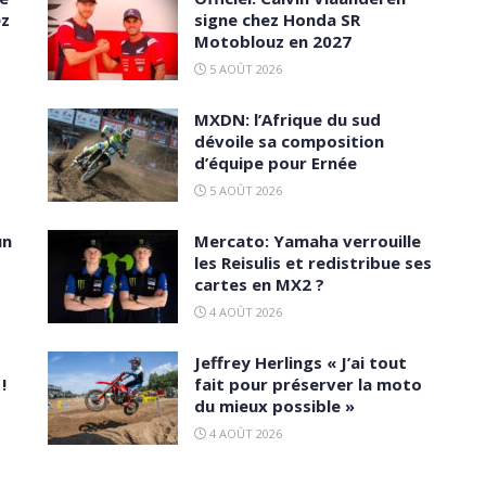
ez
signe chez Honda SR
Motoblouz en 2027
5 AOÛT 2026
MXDN: l’Afrique du sud
dévoile sa composition
d’équipe pour Ernée
5 AOÛT 2026
un
Mercato: Yamaha verrouille
les Reisulis et redistribue ses
cartes en MX2 ?
4 AOÛT 2026
Jeffrey Herlings « J’ai tout
!
fait pour préserver la moto
du mieux possible »
4 AOÛT 2026