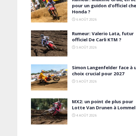
pour un guidon d’officiel ch
Honda ?
6 AOÛT 2026
Rumeur: Valerio Lata, futur
officiel De Carli KTM ?
5 AOÛT 2026
Simon Langenfelder face à 
choix crucial pour 2027
5 AOÛT 2026
MX2: un point de plus pour
Lotte Van Drunen à Lommel 
4 AOÛT 2026