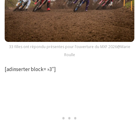
33 filles ont répondu présentes pour l’ouverture du MXF 2026@Marie
Roulle
[adinserter block= »3″]