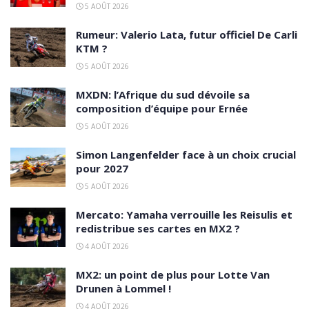
5 AOÛT 2026
Rumeur: Valerio Lata, futur officiel De Carli
KTM ?
5 AOÛT 2026
MXDN: l’Afrique du sud dévoile sa
composition d’équipe pour Ernée
5 AOÛT 2026
Simon Langenfelder face à un choix crucial
pour 2027
5 AOÛT 2026
Mercato: Yamaha verrouille les Reisulis et
redistribue ses cartes en MX2 ?
4 AOÛT 2026
MX2: un point de plus pour Lotte Van
Drunen à Lommel !
4 AOÛT 2026