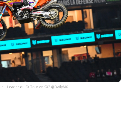
ille – Leader du SX Tour en SX2 @DailyMX