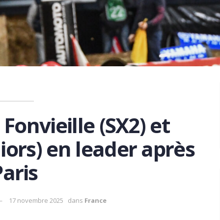
 Fonvieille (SX2) et
iors) en leader après
Paris
17 novembre 2025
dans
France