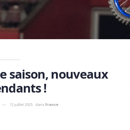
le saison, nouveaux
ndants !
12 juillet 2025
dans
France