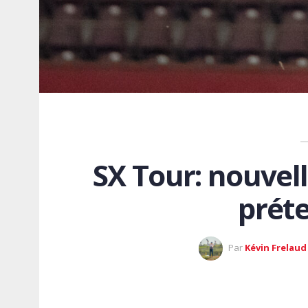
SX Tour: nouvel
préte
Par
Kévin Frelaud