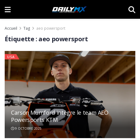
Accueil
Tag
aeo powersport
Étiquette :
aeo powersport
USA
Carson Mumford intègre le team AEO
Powersports KTM
9 OCTOBRE 2025