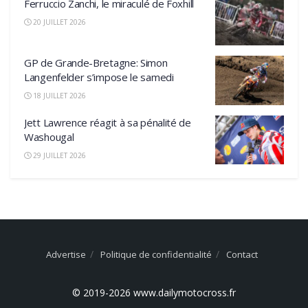
Ferruccio Zanchi, le miraculé de Foxhill
20 JUILLET 2026
GP de Grande-Bretagne: Simon
Langenfelder s’impose le samedi
18 JUILLET 2026
Jett Lawrence réagit à sa pénalité de
Washougal
29 JUILLET 2026
Advertise
Politique de confidentialité
Contact
© 2019-2026 www.dailymotocross.fr