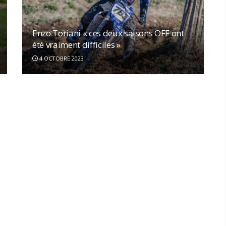
Enzo Toriani « ces deux saisons OFF ont
été vraiment difficiles »
4 OCTOBRE 2023