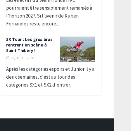
Les effectifs du team Honda HRC
pourraient être sensiblement remaniés à
l’horizon 2027. Si l’avenir de Ruben
Fernandez reste encore...
SX Tour : Les gros bras
rentrent en scène à
Saint Thibéry !
10 JUILLET 2026
Après les catégories espoirs et Junior il y a
deux semaines, c'est au tour des
catégories SX1 et SX2 d'entrer...