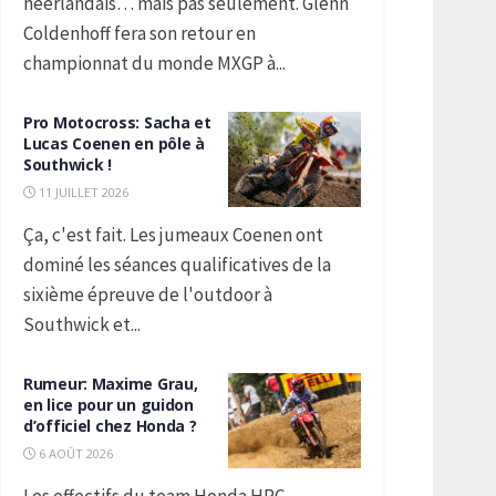
néerlandais… mais pas seulement. Glenn
Coldenhoff fera son retour en
championnat du monde MXGP à...
Pro Motocross: Sacha et
Lucas Coenen en pôle à
Southwick !
11 JUILLET 2026
Ça, c'est fait. Les jumeaux Coenen ont
dominé les séances qualificatives de la
sixième épreuve de l'outdoor à
Southwick et...
Rumeur: Maxime Grau,
en lice pour un guidon
d’officiel chez Honda ?
6 AOÛT 2026