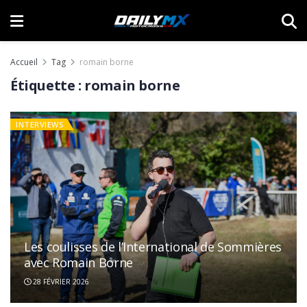
Accueil
Tag
romain borne
Étiquette :
romain borne
INTERVIEWS
Les coulisses de l’International de Sommières
avec Romain Borne
28 FÉVRIER 2026