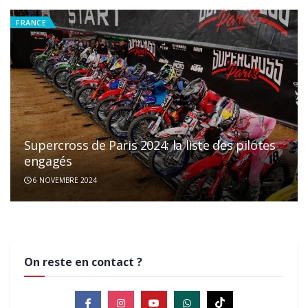
FRANCE
Supercross de Paris 2024: la liste des pilotes
engagés
Le Supercross de Paris 2021 reporté
6 NOVEMBRE 2024
19 OCTOBRE 2021
MXGP
On reste en contact ?