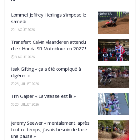
Lommel: Jeffrey Herlings s’impose le
samedi
1 AOÛT 2026
Transfert: Calvin Vlaanderen attendu
chez Honda SR Motoblouz en 2027 !
3 AOÛT 2026
Isak Gifting « ça a été compliqué à
digérer »
23 JUILLET 2026
Tim Gajser « La vitesse est là »
20 JUILLET 2026
Jeremy Seewer « mentalement, après
tout ce temps, j’avais besoin de faire
une pause »