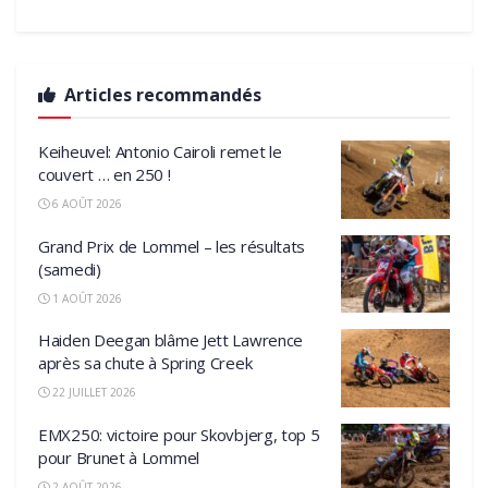
Articles recommandés
Keiheuvel: Antonio Cairoli remet le
couvert … en 250 !
6 AOÛT 2026
Grand Prix de Lommel – les résultats
(samedi)
1 AOÛT 2026
Haiden Deegan blâme Jett Lawrence
après sa chute à Spring Creek
22 JUILLET 2026
EMX250: victoire pour Skovbjerg, top 5
pour Brunet à Lommel
2 AOÛT 2026