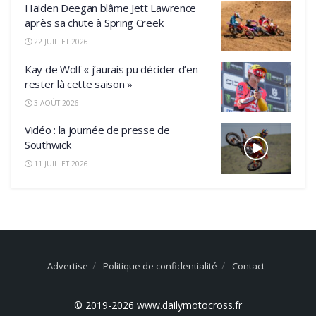
Haiden Deegan blâme Jett Lawrence
après sa chute à Spring Creek
22 JUILLET 2026
Kay de Wolf « j’aurais pu décider d’en
rester là cette saison »
3 AOÛT 2026
Vidéo : la journée de presse de
Southwick
11 JUILLET 2026
Advertise
Politique de confidentialité
Contact
© 2019-2026 www.dailymotocross.fr