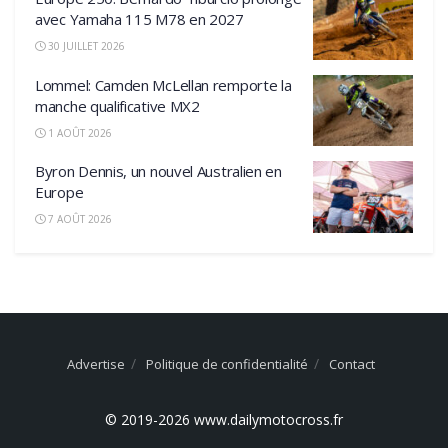
avec Yamaha 115 M78 en 2027
30 JUILLET 2026
Lommel: Camden McLellan remporte la
manche qualificative MX2
1 AOÛT 2026
Byron Dennis, un nouvel Australien en
Europe
7 AOÛT 2026
Advertise
Politique de confidentialité
Contact
© 2019-2026 www.dailymotocross.fr