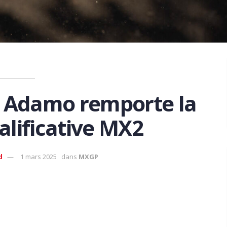
 Adamo remporte la
lificative MX2
d
1 mars 2025
dans
MXGP