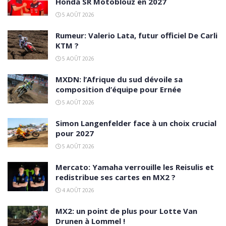
Honda SR Motoblouz en 2027
5 AOÛT 2026
Rumeur: Valerio Lata, futur officiel De Carli
KTM ?
5 AOÛT 2026
MXDN: l’Afrique du sud dévoile sa
composition d’équipe pour Ernée
5 AOÛT 2026
Simon Langenfelder face à un choix crucial
pour 2027
5 AOÛT 2026
Mercato: Yamaha verrouille les Reisulis et
redistribue ses cartes en MX2 ?
4 AOÛT 2026
MX2: un point de plus pour Lotte Van
Drunen à Lommel !