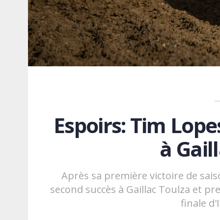
Espoirs: Tim Lope
à Gail
Après sa première victoire de sai
second succès à Gaillac Toulza et pre
finale d'