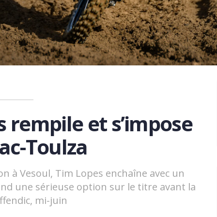
s rempile et s’impose
lac-Toulza
son à Vesoul, Tim Lopes enchaîne avec un
nd une sérieuse option sur le titre avant la
Iffendic, mi-juin