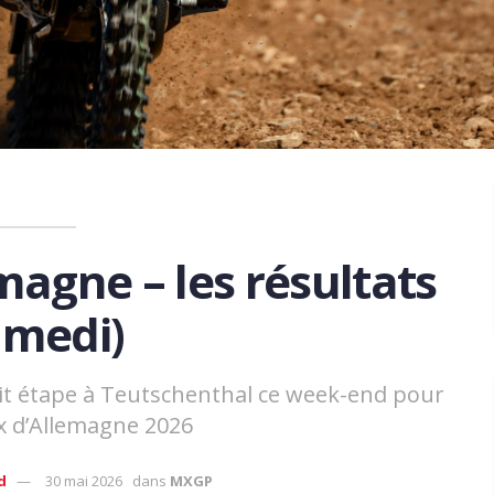
magne – les résultats
amedi)
 étape à Teutschenthal ce week-end pour
x d’Allemagne 2026
d
30 mai 2026
dans
MXGP