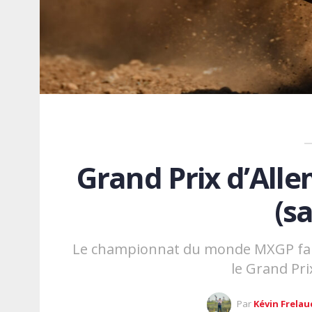
Grand Prix d’Alle
(s
Le championnat du monde MXGP fait
le Grand Pri
Par
Kévin Frelau