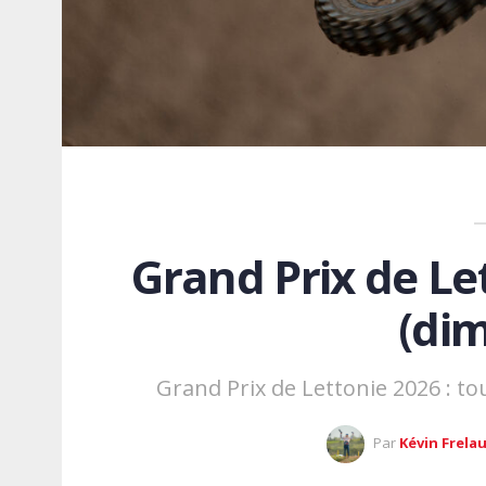
Grand Prix de Let
(di
Grand Prix de Lettonie 2026 : t
Par
Kévin Frela