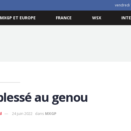
vendredi 
MXGP ET EUROPE
FRANCE
WSX
INT
 blessé au genou
d
24 juin 2022
dans
MXGP