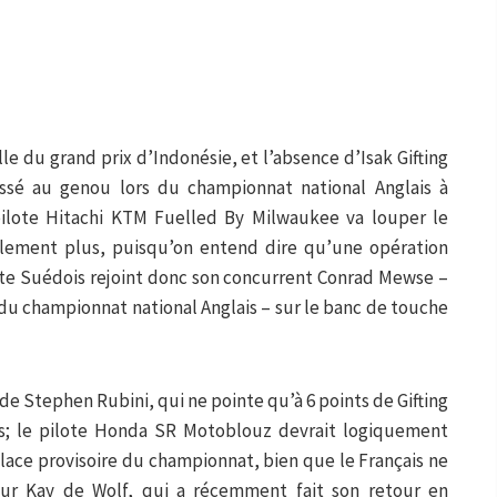
ille du grand prix d’Indonésie, et l’absence d’Isak Gifting
ssé au genou lors du championnat national Anglais à
 pilote Hitachi KTM Fuelled By Milwaukee va louper le
lement plus, puisqu’on entend dire qu’une opération
ilote Suédois rejoint donc son concurrent Conrad Mewse –
 du championnat national Anglais – sur le banc de touche
 » de Stephen Rubini, qui ne pointe qu’à 6 points de Gifting
s; le pilote Honda SR Motoblouz devrait logiquement
place provisoire du championnat, bien que le Français ne
ur Kay de Wolf, qui a récemment fait son retour en