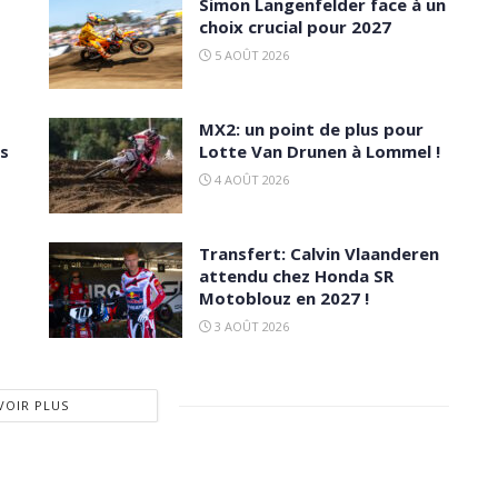
Simon Langenfelder face à un
choix crucial pour 2027
5 AOÛT 2026
MX2: un point de plus pour
es
Lotte Van Drunen à Lommel !
4 AOÛT 2026
Transfert: Calvin Vlaanderen
attendu chez Honda SR
Motoblouz en 2027 !
3 AOÛT 2026
VOIR PLUS