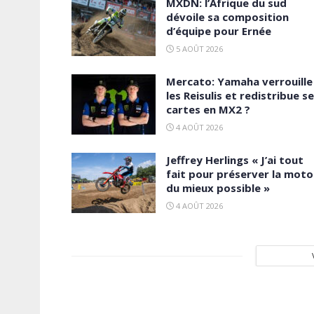
MXDN: l’Afrique du sud
dévoile sa composition
d’équipe pour Ernée
5 AOÛT 2026
Mercato: Yamaha verrouille
les Reisulis et redistribue s
cartes en MX2 ?
4 AOÛT 2026
Jeffrey Herlings « J’ai tout
fait pour préserver la moto
du mieux possible »
4 AOÛT 2026