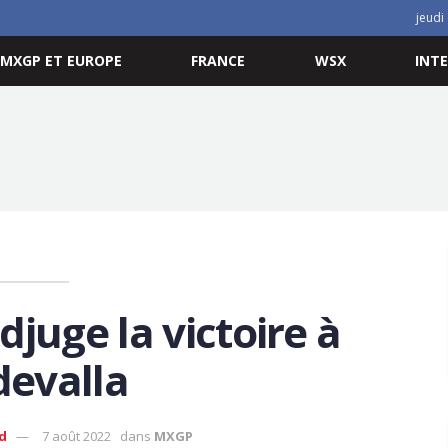
jeudi
MXGP ET EUROPE
FRANCE
WSX
INT
djuge la victoire à
evalla
d
7 août 2022
dans
MXGP