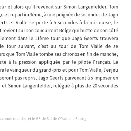
r et alors qu’il revenait sur Simon Langenfelder, Tom
rage et repartira 3ème, à une poignée de secondes de Jago
erts et Vialle se porte à 5 secondes à la mi-course, le
t revient sur son concurrent Belge qui butte de son côté
nalement dans le 11ème tour que Jago Geerts trouvera
 le tour suivant, c’est au tour de Tom Vialle de se
ors que Tom Vialle tombe ses chronos en fin de manche,
ste à la pression appliquée par le pilote Français. Le
a le vainqueur du grand-prix et pour Tom Vialle, l’enjeu
e seront pas repris, Jago Geerts parvenant à s’imposer en
 et Simon Langenfelder, relégué à plus de 20 secondes
 seconde manche, et le GP de Suède @Yamaha Racing