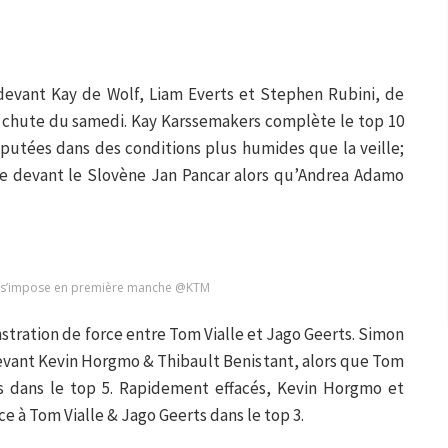
devant Kay de Wolf, Liam Everts et Stephen Rubini, de
 chute du samedi. Kay Karssemakers complète le top 10
utées dans des conditions plus humides que la veille;
e devant le Slovène Jan Pancar alors qu’Andrea Adamo
e s’impose en première manche @KTM
ration de force entre Tom Vialle et Jago Geerts. Simon
evant Kevin Horgmo & Thibault Benistant, alors que Tom
ts dans le top 5. Rapidement effacés, Kevin Horgmo et
e à Tom Vialle & Jago Geerts dans le top 3.