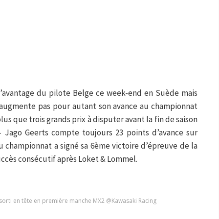
à l’avantage du pilote Belge ce week-end en Suède mais
 n’augmente pas pour autant son avance au championnat
plus que trois grands prix à disputer avant la fin de saison
– Jago Geerts compte toujours 23 points d’avance sur
 du championnat a signé sa 6ème victoire d’épreuve de la
succès consécutif après Loket & Lommel.
 sorti en tête en première manche MX2 @Kawasaki Racing