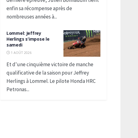
dernière épreuve, Julien Bonnaudin tient
enfin sa récompense après de
nombreuses années à...
Lommel: Jeffrey
Herlings s’impose le
samedi
1 AOÛT 2026
Et d'une cinquième victoire de manche
qualificative de la saison pour Jeffrey
Herlings à Lommel. Le pilote Honda HRC
Petronas...