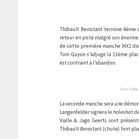
Thibault Benistant termine 6ème 
retour en piste malgré son énorme
de cette première manche MX2 disp
Tom Guyon s’adjuge la 11ème plac
est contraint à l’abandon.
Tom Viall
La seconde manche sera une démonst
Langenfelder signera le holeshot d
Vialle & Jago Geerts sont présen
Thibault Benistant (chute) font plac