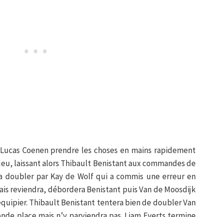
a Lucas Coenen prendre les choses en mains rapidement
 jeu, laissant alors Thibault Benistant aux commandes de
era doubler par Kay de Wolf qui a commis une erreur en
is reviendra, débordera Benistant puis Van de Moosdijk
équipier. Thibault Benistant tentera bien de doubler Van
onde place mais n’y parviendra pas. Liam Everts termine