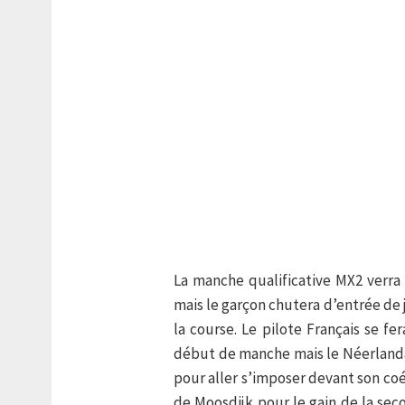
La manche qualificative MX2 verr
mais le garçon chutera d’entrée de
la course. Le pilote Français se f
début de manche mais le Néerlanda
pour aller s’imposer devant son co
de Moosdijk pour le gain de la sec