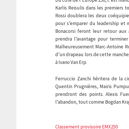
Du côté de l’Europe 250, c’est Iva
Karlis Reisulis dans les premiers
Rossi doublera les deux coéquipi
pour s’emparer du leadership et n
Bonacorsi feront leur retour aux
prendra l’avantage pour terminer 
Malheureusement Marc-Antoine Ros
d’un drapeau lors de cette manche; i
à Ivano Van Erp.
Ferruccio Zanchi héritera de la 
Quentin Prugnières, Mairis Pumpur
prendront des points. Alexis Fu
l’abandon, tout comme Bogdan Kra
Classement provisoire EMX250