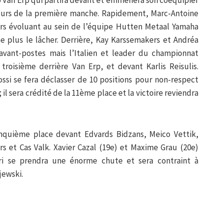
no Van Erp qui partira devant et emmènera son coéquipier
 tours de la première manche. Rapidement, Marc-Antoine
ers évoluant au sein de l’équipe Hutten Metaal Yamaha
e plus le lâcher. Derrière, Kay Karssemakers et Andréa
 avant-postes mais l’Italien et leader du championnat
troisième derrière Van Erp, et devant Karlis Reisulis.
si se fera déclasser de 10 positions pour non-respect
l sera crédité de la 11ème place et la victoire reviendra
cinquième place devant Edvards Bidzans, Meico Vettik,
s et Cas Valk. Xavier Cazal (19e) et Maxime Grau (20e)
eri se prendra une énorme chute et sera contraint à
jewski.