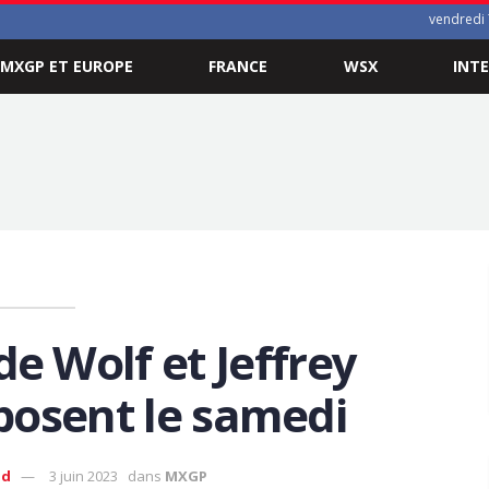
vendredi 
MXGP ET EUROPE
FRANCE
WSX
INT
e Wolf et Jeffrey
posent le samedi
ud
3 juin 2023
dans
MXGP