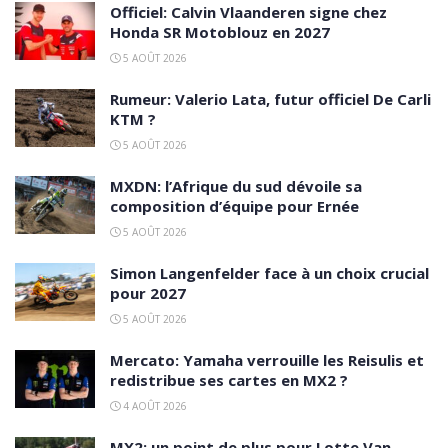
Officiel: Calvin Vlaanderen signe chez
Honda SR Motoblouz en 2027
5 AOÛT 2026
Rumeur: Valerio Lata, futur officiel De Carli
KTM ?
5 AOÛT 2026
MXDN: l’Afrique du sud dévoile sa
composition d’équipe pour Ernée
5 AOÛT 2026
Simon Langenfelder face à un choix crucial
pour 2027
5 AOÛT 2026
Mercato: Yamaha verrouille les Reisulis et
redistribue ses cartes en MX2 ?
4 AOÛT 2026
MX2: un point de plus pour Lotte Van